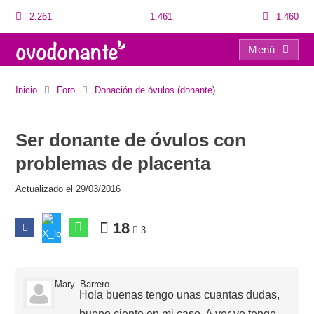
2.261
1.461
1.460
Menú
Ser donante de óvulos con problemas de placenta
Inicio
Foro
Donación de óvulos (donante)
Ser donante de óvulos con
problemas de placenta
Actualizado el 29/03/2016
18
3
Mary_Barrero
Hola buenas tengo unas cuantas dudas,
bueno ciento en mi caso. A ver yo tengo