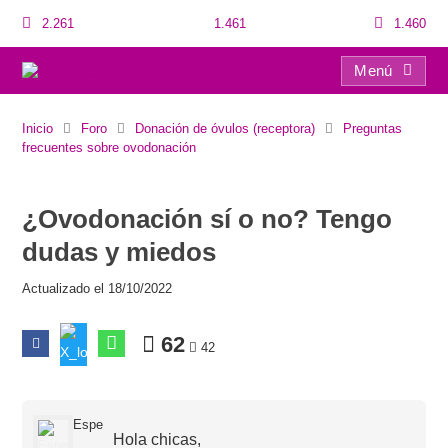
2.261
1.461
1.460
Menú
¿Ovodonación sí o no? Tengo dudas y miedos
Inicio
Foro
Donación de óvulos (receptora)
Preguntas
frecuentes sobre ovodonación
¿Ovodonación sí o no? Tengo
dudas y miedos
Actualizado el 18/10/2022
62
42
Espe
Hola chicas,