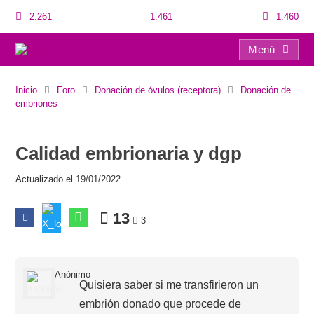
2.261
1.461
1.460
Menú
Calidad embrionaria y dgp
Inicio
Foro
Donación de óvulos (receptora)
Donación de
embriones
Calidad embrionaria y dgp
Actualizado el 19/01/2022
13
3
Anónimo
Quisiera saber si me transfirieron un
embrión donado que procede de