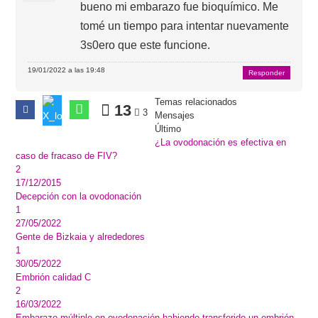
bueno mi embarazo fue bioquímico. Me
tomé un tiempo para intentar nuevamente
3s0ero que este funcione.
19/01/2022 a las 19:48
Responder
Temas relacionados
13
3
Mensajes
Último
¿La ovodonación es efectiva en
caso de fracaso de FIV?
2
17/12/2015
Decepción con la ovodonación
1
27/05/2022
Gente de Bizkaia y alrededores
1
30/05/2022
Embrión calidad C
2
16/03/2022
Embarazo múltiple en ovodonación habiendo transferido un embrión