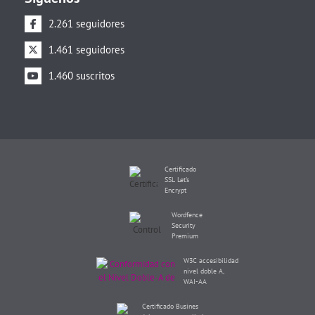
2.261 seguidores
1.461 seguidores
1.460 suscritos
Certificado
SSL Let's
Encrypt
Wordfence
Security
Premium
W3C accesibilidad
nivel doble A,
WAI-AA
Certificado Busines