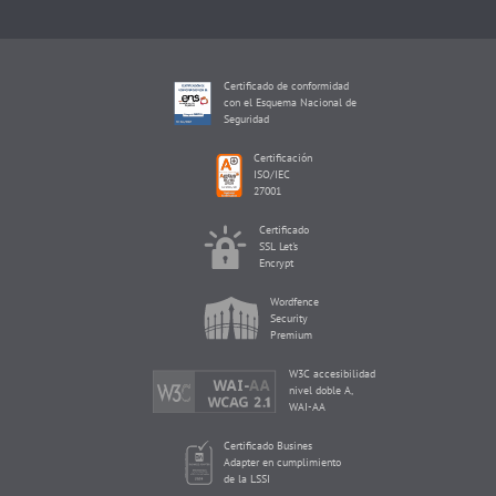
Certificado de conformidad
con el Esquema Nacional de
Seguridad
Certificación
ISO/IEC
27001
Certificado
SSL Let's
Encrypt
Wordfence
Security
Premium
W3C accesibilidad
nivel doble A,
WAI-AA
Certificado Busines
Adapter en cumplimiento
de la LSSI