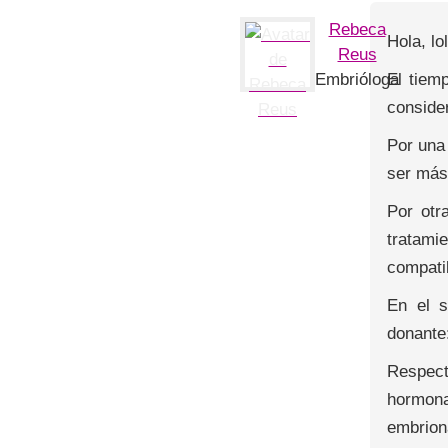
Rebeca
Hola, lo
Reus
El tiem
Embrióloga
conside
Por una 
ser más 
Por otr
tratami
compati
En el s
donante
Respect
hormona
embrion