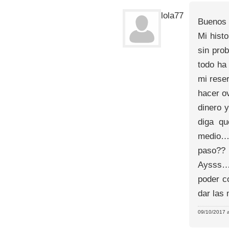
lola77
Buenos 
Mi hist
sin pro
todo ha
mi rese
hacer o
dinero 
diga q
medio….
paso??
Aysss…e
poder c
dar las
09/10/2017 a