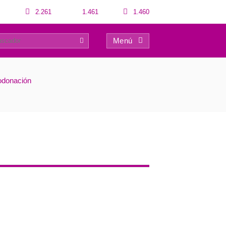
2.261
1.461
1.460
Menú
0
odonación