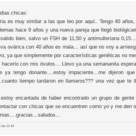
dias chicas:
oria es muy similar a las que leo por aquí.. Tengo 40 años,
blemas hace 9 años y una nueva pareja que llegó biológic
 salido bien, salvo un FSH de 11,50 y antimulleriana 0,15
rva ovárica con 40 años es mala… así que no voy a arries
vo, ya que simplemente por características genéticas no me
y hacerlo con mis óvulos… Llevo ya una semananita esper
ue ya tengo donante….estoy impaciente…me dijeron qu
cuanto tiempo tardaron en llamaros??? una vez que te ll
stoy encantada de haber encontrado un grupo de gente 
ontactar con chicas que se encuentren como yo y me den s
 mias….gracias…saludos…
 las 11:44