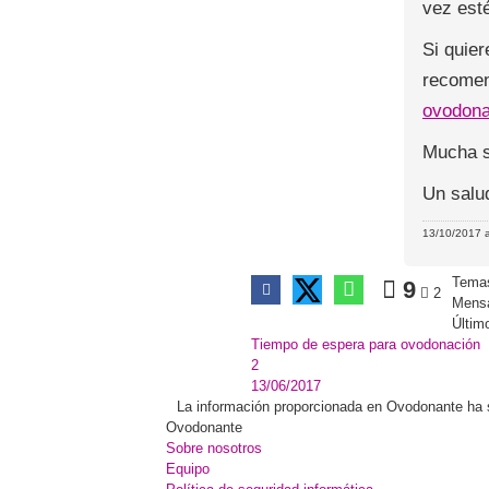
vez esté
Si quie
recomen
ovodona
Mucha s
Un salu
13/10/2017 a
Temas
9
2
Mens
Últim
Tiempo de espera para ovodonación
2
13/06/2017
La información proporcionada en Ovodonante ha sid
Ovodonante
Sobre nosotros
Equipo