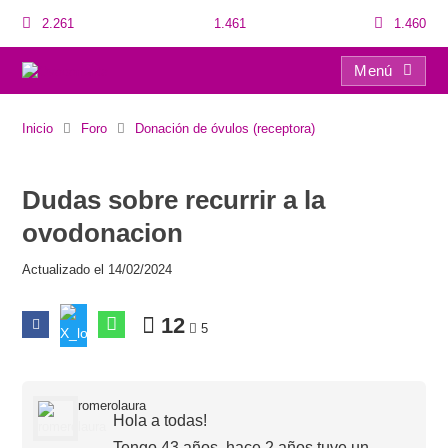
2.261
1.461
1.460
Menú
Dudas sobre recurrir a la ovodonacion
Inicio
Foro
Donación de óvulos (receptora)
Dudas sobre recurrir a la
ovodonacion
Actualizado el 14/02/2024
12
5
romerolaura
Hola a todas!
Tengo 43 años, hace 2 años tuve un