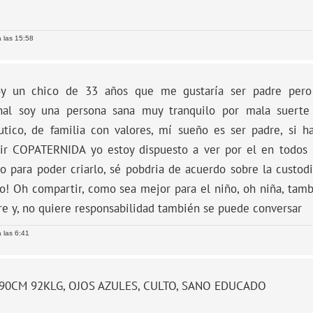
 las 15:58
oy un chico de 33 años que me gustaría ser padre pero
onal soy una persona sana muy tranquilo por mala suert
utico, de familia con valores, mí sueño es ser padre, si h
ir COPATERNIDA yo estoy dispuesto a ver por el en todos 
o para poder criarlo, sé pobdria de acuerdo sobre la custodi
! Oh compartir, como sea mejor para el niño, oh niña, tambi
re y, no quiere responsabilidad también se puede conversar
 las 6:41
90CM 92KLG, OJOS AZULES, CULTO, SANO EDUCADO