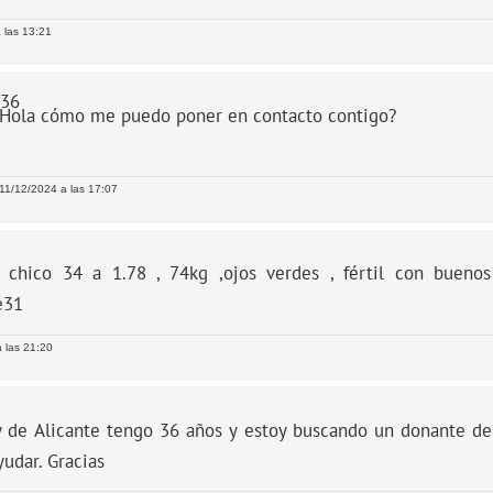
 las 13:21
a36
Hola cómo me puedo poner en contacto contigo?
11/12/2024 a las 17:07
y chico 34 a 1.78 , 74kg ,ojos verdes , fértil con bueno
e31
 las 21:20
y de Alicante tengo 36 años y estoy buscando un donante d
udar. Gracias