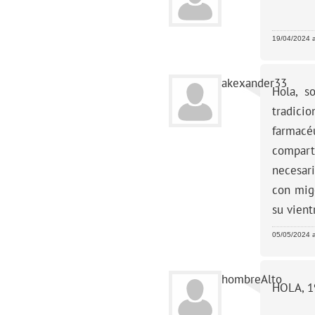
19/04/2024 a
akexander33
Hola, s
tradici
farmacé
compart
necesari
con migo
su vient
05/05/2024 a
hombreAlto
HOLA, 1