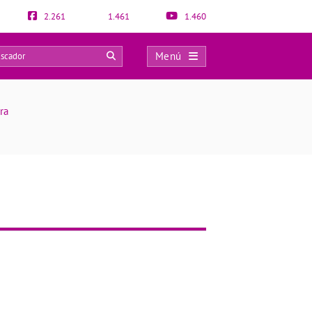
2.261
1.461
1.460
Menú
0
ra