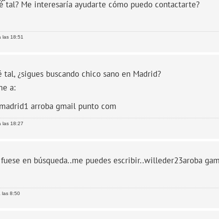
é tal? Me interesaría ayudarte cómo puedo contactarte?
 las 18:51
 tal, ¿sigues buscando chico sano en Madrid?
me a:
madrid1 arroba gmail punto com
 las 18:27
i fuese en búsqueda..me puedes escribir..willeder23aroba ga
 las 8:50