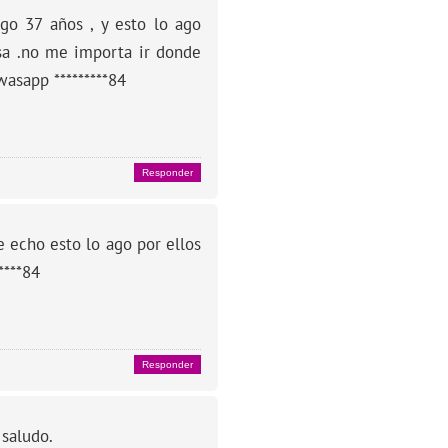
ngo 37 años , y esto lo ago
a .no me importa ir donde
asapp *********84
Responder
e echo esto lo ago por ellos
****84
Responder
saludo.