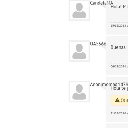
CandelaMA
Hola! Me
15/12/2023 a
UA5566
Buenas, 
06/02/2024 a
Anonimomadrid7
Hola te 
En e
21/02/2024 a