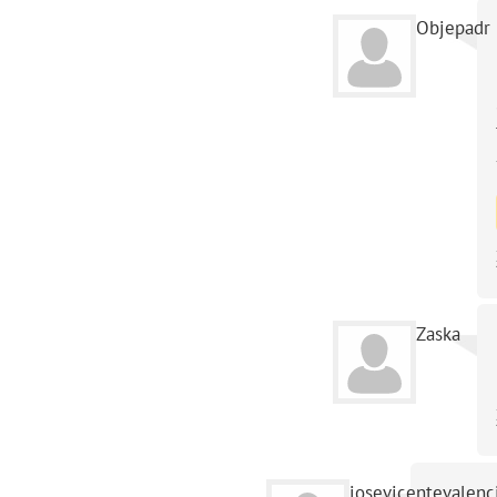
Objepadr
Zaska
josevicentevalenc