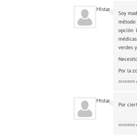
Mistar
Soy mad
método t
opción 
médicas
verdes y
Necesit
Por la z
22/10/2023 a
Mistar
Por cier
22/10/2023 a