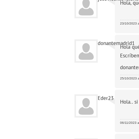
Hola, qu
23/10/2023 a
donantemadrid1
Hola qué
Escríbe
donante
25/10/2023 a
Eder23
Hola.. s
06/11/2023 a