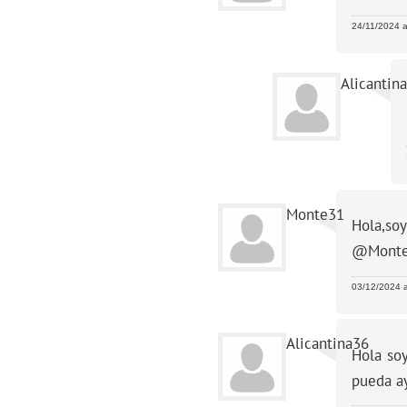
24/11/2024 a
Alicantin
Monte31
Hola,so
@Mont
03/12/2024 a
Alicantina36
Hola so
pueda ay