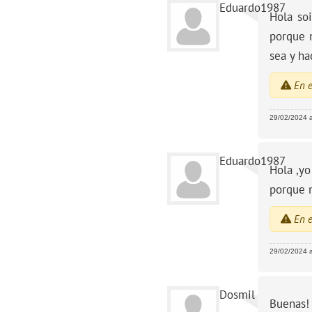
Eduardo1987
Hola so
porque 
sea y ha
En e
29/02/2024 a
Eduardo1987
Hola ,yo
porque m
En e
29/02/2024 a
Dosmil
Buenas! 