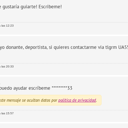
 gustaría guiarte! Escribeme!
 las 12:23
yo donante, deportista, si quieres contactarme via tlgrm UA5
 las 20:33
9
puedo ayudar escríbeme *********33
ste mensaje se ocultan datos por
política de privacidad
.
 las 15:57