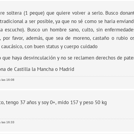
re soltera (1 peque) que quiere volver a serlo. Busco donan
radicional a ser posible, ya que no sé como se haria enviand
la escucho). Busco un hombre sano, culto, sin enfermedades
, por favor, además, que sea de moreno, castaño o rubio o
 caucásico, con buen status y cuerpo cuidado
o que haya desvinculación y no se reclamen derechos de pate
ona de Castilla la Mancha o Madrid
 las 16:08
to, tengo 37 años y soy 0+, mido 157 y peso 50 kg
 las 16:33