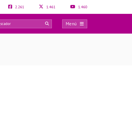
2.261
1.461
1.460
Menú
0