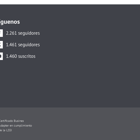
íguenos
2.261 seguidores
1.461 seguidores
1.460 suscritos
Certificado Busines
Adapter en cumplimiento
de la LSSI