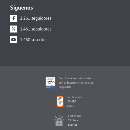
Síguenos
2.261 seguidores
1.461 seguidores
1.460 suscritos
Certificado de conformidad
con el Esquema Nacional de
Seguridad
Certificación
ISO/IEC
27001
Certificado
SSL Let's
Encrypt