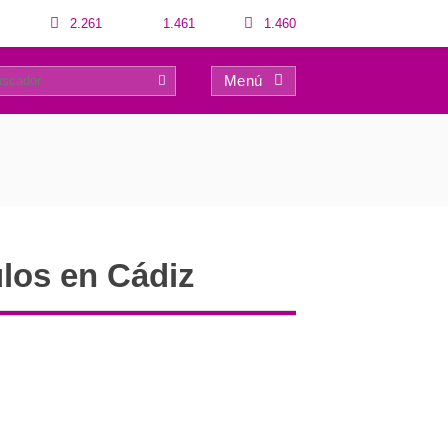
2.261
1.461
1.460
Menú
0
ulos en Cádiz