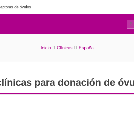
eptoras de óvulos
231
rectorio de clínicas para la donación de óvulos
Inicio
Clínicas
España
clínicas para donación de óv