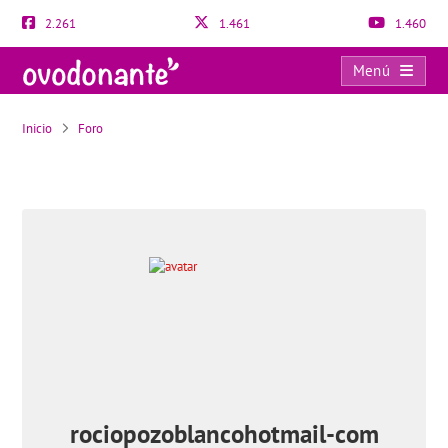
2.261
1.461
1.460
Menú
Usuarios
Inicio
Foro
rociopozoblancohotmail-com