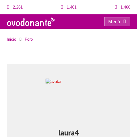
2.261
1.461
1.460
Menú
Usuarios
Inicio
Foro
laura4