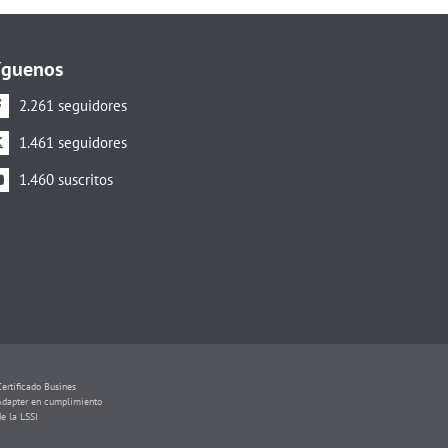
íguenos
2.261 seguidores
1.461 seguidores
1.460 suscritos
Certificado Busines
Adapter en cumplimiento
de la LSSI