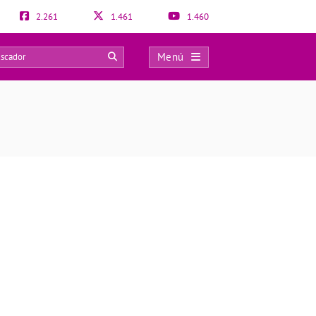
2.261
1.461
1.460
Menú
0