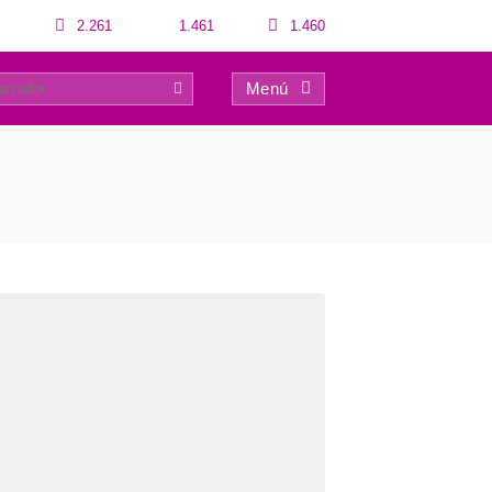
2.261
1.461
1.460
Menú
0