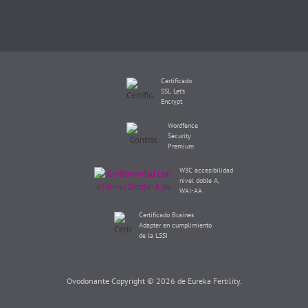
Certificado
SSL Let's
Encrypt
Wordfence
Security
Premium
W3C accesibilidad
nivel doble A,
WAI-AA
Certificado Busines
Adapter en cumplimiento
de la LSSI
Ovodonante Copyright © 2026 de Eureka Fertility.