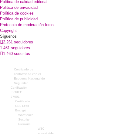
Política de calidad editorial
Politica de privacidad
Política de cookies
Política de publicidad
Protocolo de moderación foros
Copyright
Síguenos
2.261 seguidores
1.461 seguidores
1.460 suscritos
Certificado de
conformidad con el
Esquema Nacional de
Seguridad
Certificación
ISO/IEC
27001
Certificado
SSL Let's
Encrypt
Wordfence
Security
Premium
W3C
accesibilidad