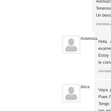
Ánimos!
Tenemos
Un beso
27/07/2020 a
Artemisa
Hola, 
examen
Estoy 
le con
27/07/2020
Alice
Vaya, 
Pues I
Tengo 
tan ex