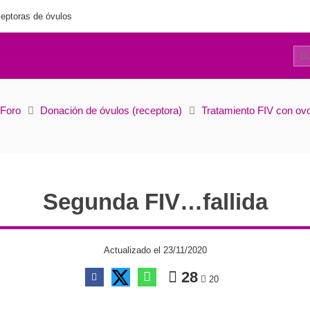
eptoras de óvulos
8
Segunda FIV…fallida
Foro
Donación de óvulos (receptora)
Tratamiento FIV con ov
Segunda FIV…fallida
Actualizado el 23/11/2020
28
20