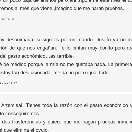
y un poco baja de ánimos pero ahí sigo,en e esté mes el d
emos al mes que viene ,imagino que me harán pruebas.
 las 14:38
oy desanimada, si sigo es por mi marido. Ilusión ya no m
ión de que nos engañan. Te lo pintan muy bonito pero re
 del gasto económico…es terrible.
 de médico porque la mía no me gustaba nada. La primera 
stoy tan desilusionada, me da un poco igual todo
 a las 19:22
 Artemisa!! Tienes toda la razón con el gasto económico 
 lo conseguiremos .
o dos trasferencias y quiero que me hagan pruebas inmuno
l que elimina el ovulo.