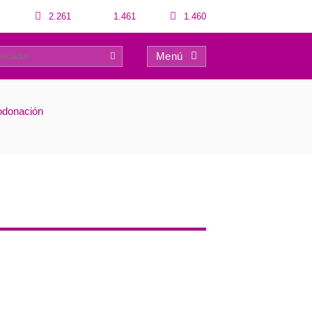
2.261
1.461
1.460
Menú
0
odonación