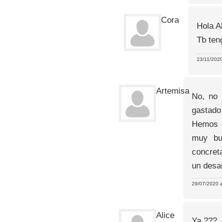
Cora
Hola A
Tb ten
23/11/2020
Artemisa
No, no 
gastado 
Hemos c
muy bu
concret
un desa
29/07/2020 a
Alice
Ya ???