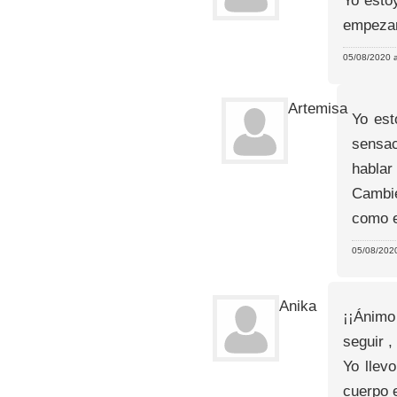
Yo esto
empezar
05/08/2020 a
Artemisa
Yo est
sensac
hablar
Cambié
como e
05/08/2020
Anika
¡¡Ánimo
seguir ,
Yo llev
cuerpo e