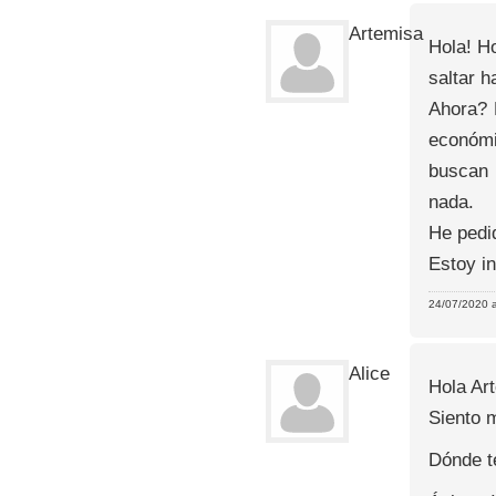
Artemisa
Hola! H
saltar 
Ahora? 
económi
buscan 
nada.
He pedi
Estoy i
24/07/2020 a
Alice
Hola Ar
Siento 
Dónde t