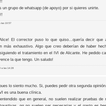
!!
 un grupo de whatsapp (de apoyo) por si quieres unirte.
!!
 las 10:57
Alice! El corrector puso lo que quiso…quería decir qu
 más exhaustivo. Algo que creo deberían de haber hecho
siguiendo el tratamiento en el IVI de Alicante. He pedido 
vence la que tengo. Un saludo!
 a las 14:28
pues lo siento mucho. Si, puedes pedir otra segunda opinión
VI es una buena clínica.
entendido que en general, no suelen realizar pruebas de r
haustivas, pq no suelen ser necesarias y el gasto es best