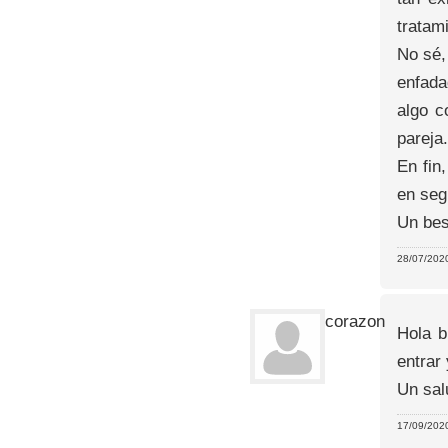
tratam
No sé,
enfada
algo c
pareja
En fin
en seg
Un bes
28/07/2020
corazon
Hola b
entrar
Un sal
17/09/2020