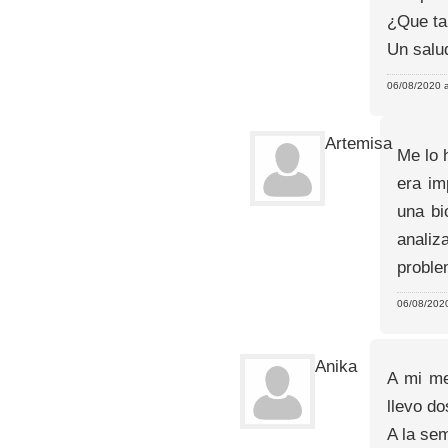
¿Que tal
Un salu
06/08/2020 a
Artemisa
Me lo 
era im
una bi
analiz
proble
06/08/2020
Anika
A mi me
llevo do
A la se