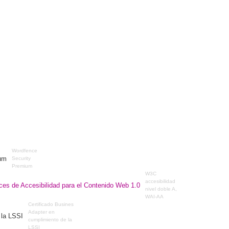
Wordfence
Security
Premium
W3C
accesibilidad
nivel doble A,
WAI-AA
Certificado Busines
Adapter en
cumplimiento de la
LSSI