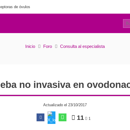
eptoras de óvulos
10
Prueba no invasiva en ovodonación
Inicio
Foro
Consulta al especialista
eba no invasiva en ovodona
Actualizado el 23/10/2017
11
1