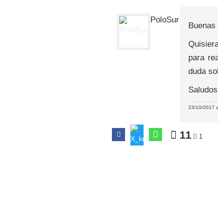
PoloSur
Buenas 
Quisier
para re
duda so
Saludos
23/10/2017 a
11
1