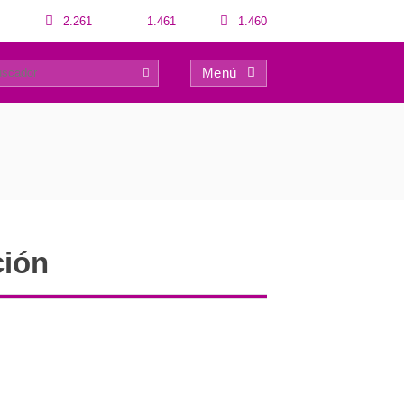
2.261
1.461
1.460
Menú
0
ción