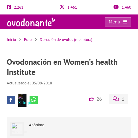
2.261
1.461
1.460
Menú
Ovodonación en Women’s health Institute
Inicio
Foro
Donación de óvulos (receptora)
Ovodonación en Women’s health
Institute
Actualizado el 05/08/2018
26
1
Anónimo