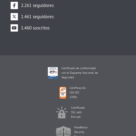
2.261 seguidores
1.461 seguidores
1.460 suscritos
Certificado de conformidad
con el Esquema Nacional de
Seguridad
Certificación
ISO/IEC
27001
Certificado
SSL Let's
Encrypt
Wordfence
Security