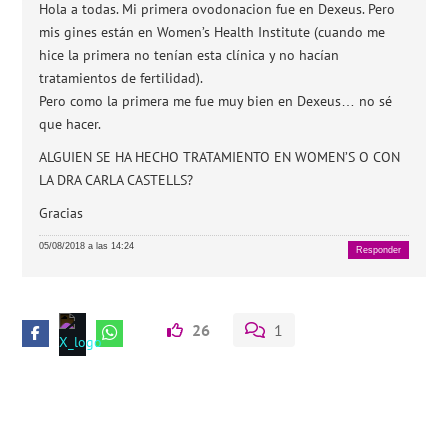
Hola a todas. Mi primera ovodonacion fue en Dexeus. Pero
mis gines están en Women’s Health Institute (cuando me
hice la primera no tenían esta clínica y no hacían
tratamientos de fertilidad).
Pero como la primera me fue muy bien en Dexeus… no sé
que hacer.
ALGUIEN SE HA HECHO TRATAMIENTO EN WOMEN’S O CON
LA DRA CARLA CASTELLS?
Gracias
05/08/2018 a las 14:24
Responder
26
1