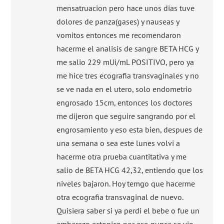
mensatruacion pero hace unos dias tuve
dolores de panza(gases) y nauseas y
vomitos entonces me recomendaron
hacerme el analisis de sangre BETA HCG y
me salio 229 mUi/mL POSITIVO, pero ya
me hice tres ecografia transvaginales y no
se ve nada en el utero, solo endometrio
engrosado 15cm, entonces los doctores
me dijeron que seguire sangrando por el
engrosamiento y eso esta bien, despues de
una semana o sea este lunes volvi a
hacerme otra prueba cuantitativa y me
salio de BETA HCG 42,32, entiendo que los
niveles bajaron. Hoy temgo que hacerme
otra ecografia transvaginal de nuevo.
Quisiera saber si ya perdi el bebe o fue un
embarazo ectopico por eso nunca se vio