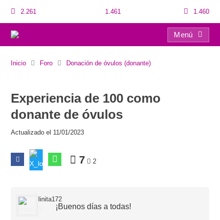
2.261
1.461
1.460
Menú
Experiencia de 100 como donante de óvulos
Inicio
Foro
Donación de óvulos (donante)
Experiencia de 100 como
donante de óvulos
Actualizado el 11/01/2023
7
2
linita172
¡Buenos días a todas!