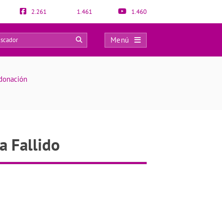
2.261
1.461
1.460
Menú
0
odonación
 Fallido