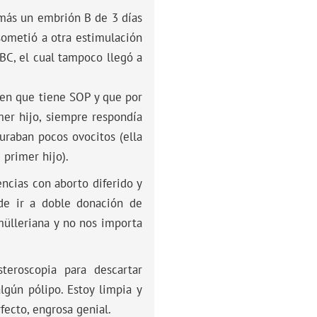
 más un embrión B de 3 días
sometió a otra estimulación
 BC, el cual tampoco llegó a
ren que tiene SOP y que por
mer hijo, siempre respondía
uraban pocos ovocitos (ella
 primer hijo).
ncias con aborto diferido y
 de ir a doble donación de
mülleriana y no nos importa
eroscopia para descartar
lgún pólipo. Estoy limpia y
fecto, engrosa genial.