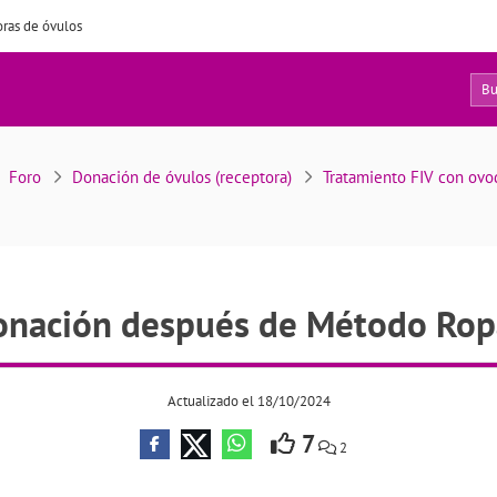
ras de óvulos
5
oble donación después de Método Ropa Fallido
Foro
Donación de óvulos (receptora)
Tratamiento FIV con ov
onación después de Método Ropa
Actualizado el 18/10/2024
7
2