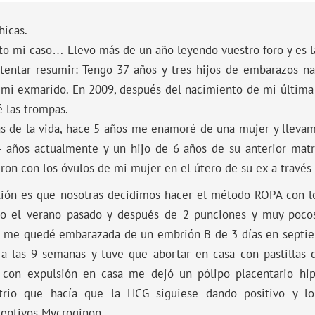
hicas.
o mi caso… Llevo más de un año leyendo vuestro foro y es l
ntentar resumir: Tengo 37 años y tres hijos de embarazos na
 mi exmarido. En 2009, después del nacimiento de mi última 
 las trompas.
s de la vida, hace 5 años me enamoré de una mujer y llevamo
4 años actualmente y un hijo de 6 años de su anterior ma
ron con los óvulos de mi mujer en el útero de su ex a travé
tión es que nosotras decidimos hacer el método ROPA con l
yo el verano pasado y después de 2 punciones y muy pocos
, me quedé embarazada de un embrión B de 3 días en septie
 a las 9 semanas y tuve que abortar en casa con pastillas 
o con expulsión en casa me dejó un pólipo placentario hip
rio que hacía que la HCG siguiese dando positivo y l
ceptivos Mycroginon.