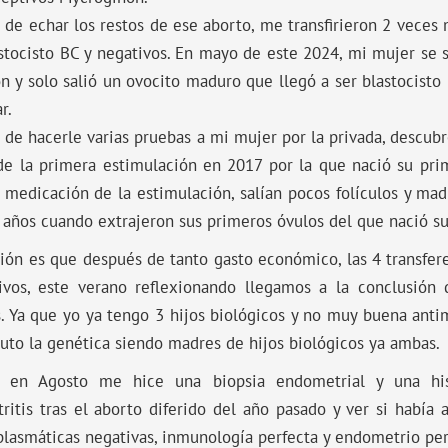
de echar los restos de ese aborto, me transfirieron 2 veces
stocisto BC y negativos. En mayo de este 2024, mi mujer se 
n y solo salió un ovocito maduro que llegó a ser blastocisto
r.
de hacerle varias pruebas a mi mujer por la privada, descub
de la primera estimulación en 2017 por la que nació su pri
 medicación de la estimulación, salían pocos folículos y mad
 años cuando extrajeron sus primeros óvulos del que nació su
ión es que después de tanto gasto económico, las 4 transfere
ivos, este verano reflexionando llegamos a la conclusión
. Ya que yo ya tengo 3 hijos biológicos y no muy buena anti
uto la genética siendo madres de hijos biológicos ya ambas.
 en Agosto me hice una biopsia endometrial y una hist
itis tras el aborto diferido del año pasado y ver si había a
plasmáticas negativas, inmunología perfecta y endometrio per