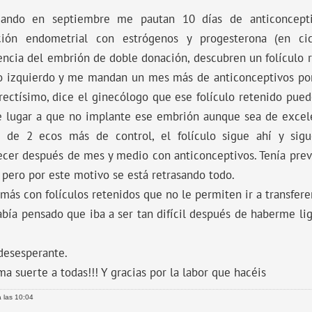
ando en septiembre me pautan 10 días de anticoncept
ción endometrial con estrógenos y progesterona (en cic
rencia del embrión de doble donación, descubren un folículo
io izquierdo y me mandan un mes más de anticonceptivos p
rectísimo, dice el ginecólogo que ese folículo retenido pue
e lugar a que no implante ese embrión aunque sea de excele
 de 2 ecos más de control, el folículo sigue ahí y sig
cer después de mes y medio con anticonceptivos. Tenía previs
 pero por este motivo se está retrasando todo.
más con folículos retenidos que no le permiten ir a transfere
bía pensado que iba a ser tan difícil después de haberme li
.
desesperante.
a suerte a todas!!! Y gracias por la labor que hacéis
 las 10:04