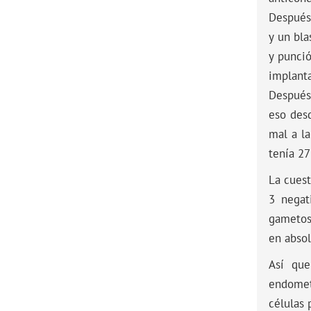
Después 
y un bla
y punció
implanta
Después 
eso des
mal a la
tenía 27
La cuest
3 negat
gametos
en absol
Así que
endometr
células 