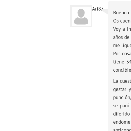
Ari87
Bueno c
Os cuent
Voy a i
años de
me ligué
Por cosa
tiene 3
concibie
La cues
gestar 
punción
se paró
diferid
endomet
anticon