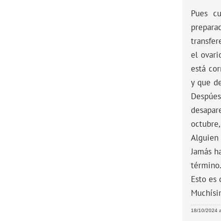
Pues cu
prepara
transfe
el ovar
está cor
y que d
Despúes
desapare
octubre,
Alguien 
Jamás ha
término
Esto es 
Muchísim
18/10/2024 a