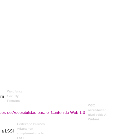
Wordfence
Security
Premium
W3C
accesibilidad
nivel doble A,
WAI-AA
Certificado Busines
Adapter en
cumplimiento de la
LSSI