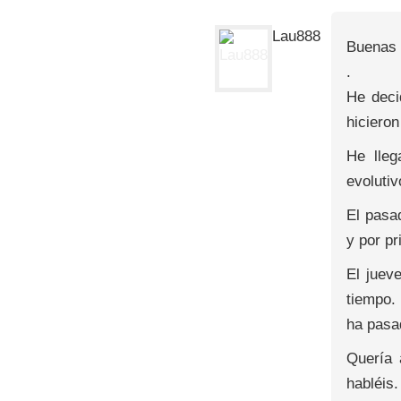
Lau888
Buenas 
.
He deci
hicieron
He lle
evoluti
El pasa
y por pr
El juev
tiempo.
ha pasad
Quería 
habléis.