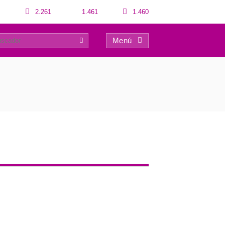
2.261
1.461
1.460
Menú
0