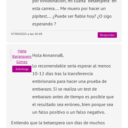
por ovodonación, mi cuarta “betaespera” en
esta carrera… Me muero por hacer un
pipitest… ¿Puede ser fiable hoy? ¿O sigo
esperando ?
07/06/2023 a las 20:49
Responder
Marta
Hola AnnannaB,
Barranquero
Gómez
Lo recomendable sería esperar al menos
Embrióloga
10-12 días tras la transferencia
embrionaria para hacer una prueba de
embarazo. Si se realiza un test de
embarazo antes de tiempo es posible que
el resultado sea erróneo, bien porque sea
un falso positivo o un falso negativo.
Entiendo que la betaespera son días de muchos