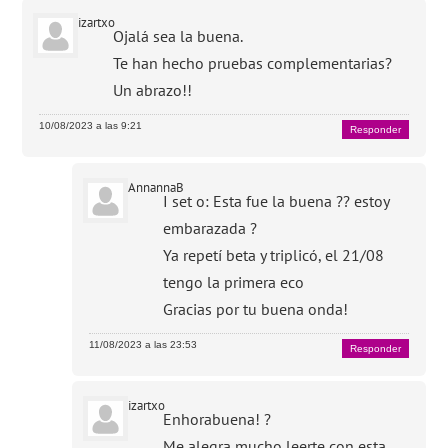
izartxo
Ojalá sea la buena.
Te han hecho pruebas complementarias?
Un abrazo!!
10/08/2023 a las 9:21
Responder
AnnannaB
I set o: Esta fue la buena ?? estoy
embarazada ?
Ya repetí beta y triplicó, el 21/08
tengo la primera eco
Gracias por tu buena onda!
11/08/2023 a las 23:53
Responder
izartxo
Enhorabuena! ?
Me alegra mucho leerte con esta