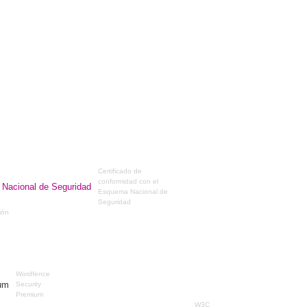
Certificado de
conformidad con el
Esquema Nacional de
Seguridad
ción
Wordfence
Security
Premium
W3C