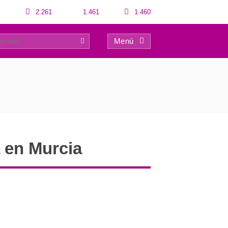
2.261
1.461
1.460
Menú
0
 en Murcia