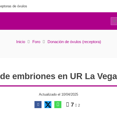
eptoras de óvulos
5
pción de embriones en UR La Vega en Murcia
Inicio
Foro
Donación de óvulos (receptora)
de embriones en UR La Vega
Actualizado el 10/04/2025
7
2