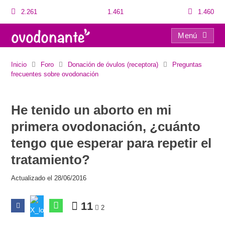
2.261
1.461
1.460
Menú
He tenido un aborto en mi primera ovodonación, ¿cuánto tengo que esperar para repetir el tratamiento?
Inicio
Foro
Donación de óvulos (receptora)
Preguntas
frecuentes sobre ovodonación
He tenido un aborto en mi
primera ovodonación, ¿cuánto
tengo que esperar para repetir el
tratamiento?
Actualizado el 28/06/2016
11
2