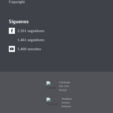
Copyright
Síguenos
2.261 seguidores
1.461 seguidores
1.460 suscritos
Certificado
SSL Let's
Encrypt
Wordfence
Security
Premium