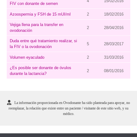
4
15/02/2016
FIV con donante de semen
Azoospermia y FSH de 15 mUI/ml
2
18/02/2016
Vejiga llena para la transfer en
2
28/04/2016
ovodonación
Duda entre qué tratamiento realizar, si
5
28/03/2017
la FIV o la ovodonación
Volumen eyaculado
2
31/03/2016
¿Es posible ser donante de óvulos
2
08/01/2016
durante la lactancia?
La información proporcionada en Ovodonante ha sido planteada para apoyar, no
reemplazar, la relación que existe entre un paciente / visitante de este sitio web, y su
médico.