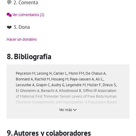
💬 2. Comenta
Ver comentarios
(2)
❤️ 3. Dona
Hacer un donativo
Bibliografía
Peycelon M, Lelong N, Carlier L, Monn FM, De Chalus A,
Bonnard A, Rachid M, Houang M, Paye-Jaouen A, Ali L,
Lecourbe A, Grapin C, Audry G, Legendre M, Muller F, Dreux S,
El Ghoneimi A, Benachi A, Khoshnood B, Siffroi JP. Association
of Maternal First Trimester Serum Levels of Free Beta Human
Chorionic Gonadotropin and Hypospadias: A Population Based
Study. J Urol. 2019 Dec 19:101097JU0000000000000708. doi:
Ver más
10.1097/JU.0000000000000708.
Tsai NC, Cheng LY, Yang TH, Hsu TY, Kung FT. Serum β-human
chorionic gonadotropin profile and its correlations with
Autores y colaboradores
ultrasound parameters in low-lying-implantation ectopic