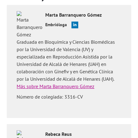
pregnancy in the first trimester. J Obstet Gynaecol Res. 2020
Mar 17. doi: 10.1111/jog.14248.
Marta
Barranquero Gómez
Wang Z, Gao Y, Zhang D, Li Y, Luo L, Xu Y. Predictive value of
Embrióloga
serum β-human chorionic gonadotropin for early pregnancy
outcomes. Arch Gynecol Obstet. 2020 Jan;301(1):295-302. doi:
10.1007/s00404-019-05388-2.
Graduada en Bioquímica y Ciencias Biomédicas
Preguntas de los usuarios:
'Si tengo un embarazo gemelar, ¿los
por la Universidad de Valencia (UV) y
niveles de la beta serán más altos?'
,
'¿Qué es un
embarazo
especializada en Reproducción Asistida por la
bioquímico
?' y
'¿Puede ser que tenga un resultado de beta
Universidad de Alcalá de Henares (UAH) en
negativa y estar embarazada?'
.
colaboración con Ginefiv y en Genética Clínica
por la Universidad de Alcalá de Henares (UAH).
Más sobre Marta Barranquero Gómez
Número de colegiada: 3316-CV
Rebeca
Reus