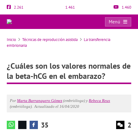
2.261
1.461
1.460
Menú
¿Cuáles son los valores normales de la beta-hCG en el embarazo?
Inicio
Técnicas de reproducción asistida
La transferencia
embrionaria
¿Cuáles son los valores normales de
la beta-hCG en el embarazo?
Por
Marta Barranquero Gómez
(embrióloga) y
Rebeca Reus
(embrióloga).
Actualizado el 16/04/2020
35
2